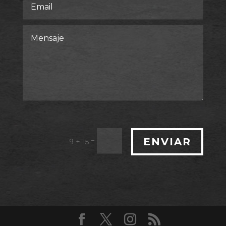
ENVIAR
=
9 + 15