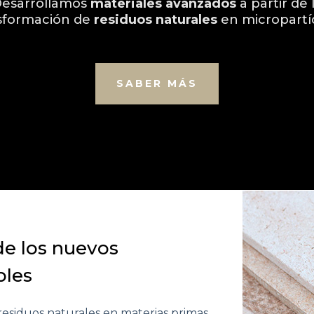
esarrollamos
materiales avanzados
a partir de 
sformación de
residuos naturales
en micropartí
SABER MÁS
de los nuevos
bles
residuos naturales en materias primas