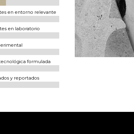
%
%
tes en entorno relevante
es en laboratorio
perimental
 tecnológica formulada
vados y reportados