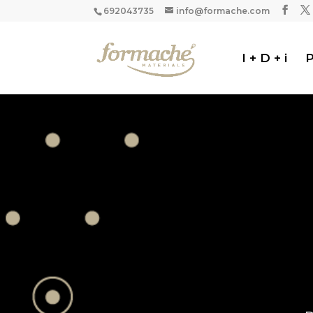
692043735
info@formache.com
I + D + i