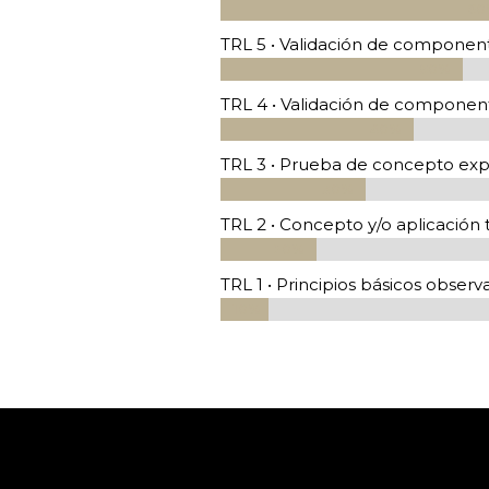
60
60
TRL 5 • Validación de componen
50%
50%
TRL 4 • Validación de component
40%
40%
TRL 3 • Prueba de concepto ex
30%
30%
TRL 2 • Concepto y/o aplicación
20%
20%
TRL 1 • Principios básicos obser
10%
10%