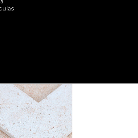
la
culas