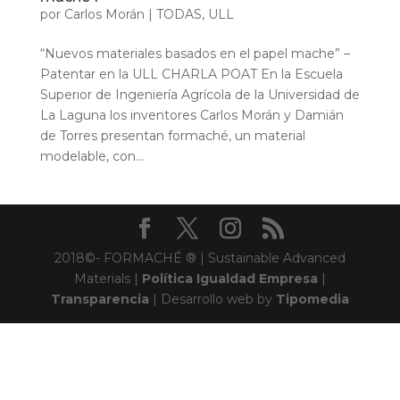
por
Carlos Morán
|
TODAS
,
ULL
“Nuevos materiales basados en el papel mache” –
Patentar en la ULL CHARLA POAT En la Escuela
Superior de Ingeniería Agrícola de la Universidad de
La Laguna los inventores Carlos Morán y Damián
de Torres presentan formaché, un material
modelable, con...
2018©- FORMACHÉ ® | Sustainable Advanced
Materials |
Política Igualdad Empresa
|
Transparencia
| Desarrollo web by
Tipomedia