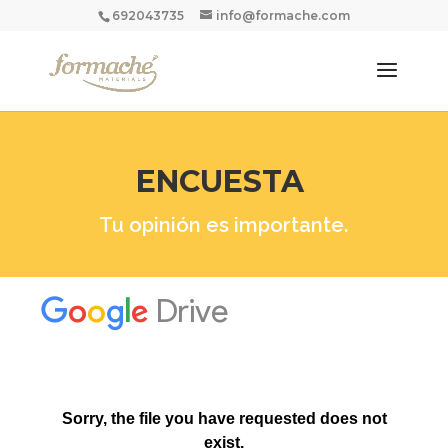
692043735
info@formache.com
ENCUESTA
Tu opinión es importante.